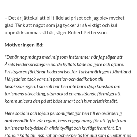
– Det är jättekul att bli tilldelad priset och jag blev mycket
glad. Tänk att något som jag tycker är så viktigt och kul
uppmärksammas så här, säger Robert Pettersson.
Motiveringen löd:
"Det är nog många med mig som instämmer när jag säger att
Årets Hederspristagare borde hyllats både tidigare och oftare.
Pristagaren förtjänar hederspriset för Turismnäringen i Jämtland
Härjedalen tack vare sin passion och dedikation till
besöksnäringen. I sin roll har hen inte bara djup kunskap om
turismens utveckling, utan också en enastående förmåga att
kommunicera den på ett både smart och humoristiskt sätt.
Hens sociala och lojala personlighet gör hen till en ovärderlig
ambassadör för vår region, hens engagemang för att lyfta fram
turismens betydelse är alltid tydligt och klyftigt framfört. En
ständig källa till inspiration och expertis för alla som arbetar med