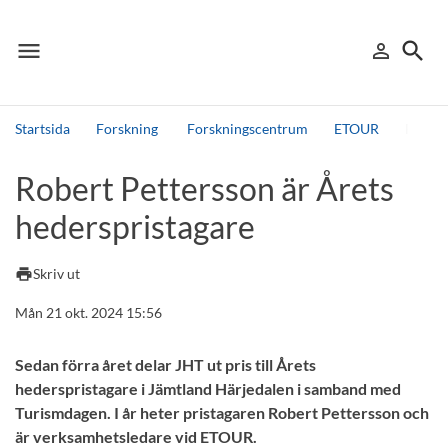
menu
search
person_outline
Meny
Logga in
Sök
Startsida
Forskning
Forskningscentrum
ETOUR
Robert
Sök
Robert Pettersson är Årets
Andra söktjänster
hederspristagare
Detta är vår testmiljö - endast testdata
print
Skriv ut
Mån 21 okt. 2024 15:56
Sedan förra året delar JHT ut pris till Årets
hederspristagare i Jämtland Härjedalen i samband med
Turismdagen. I år heter pristagaren Robert Pettersson och
är verksamhetsledare vid ETOUR.