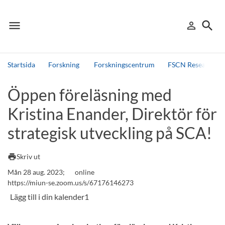
menu
search
person_outline
Meny
Logga in
Sök
Startsida
Forskning
Forskningscentrum
FSCN Research Ce
Sök
Öppen föreläsning med
Andra söktjänster
Kristina Enander, Direktör för
Detta är vår testmiljö - endast testdata
strategisk utveckling på SCA!
print
Skriv ut
Mån 28 aug. 2023;
online
https://miun-se.zoom.us/s/67176146273