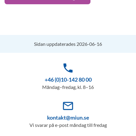
Sidan uppdaterades 2026-06-16
phone
+46 (0)10-142 80 00
Måndag–fredag, kl. 8–16
mail_outline
kontakt@miun.se
Vi svarar på e-post måndag till fredag