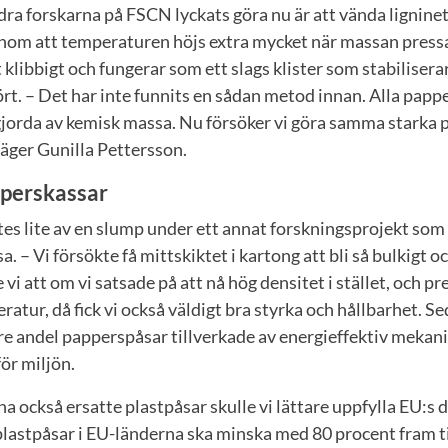
ra forskarna på FSCN lyckats göra nu är att vända ligninet
nom att temperaturen höjs extra mycket när massan pressas
t klibbigt och fungerar som ett slags klister som stabilisera
kört. – Det har inte funnits en sådan metod innan. Alla pap
 gjorda av kemisk massa. Nu försöker vi göra samma starka 
äger Gunilla Pettersson.
pperskassar
s lite av en slump under ett annat forskningsprojekt som
 – Vi försökte få mittskiktet i kartong att bli så bulkigt 
vi att om vi satsade på att nå hög densitet i stället, och p
atur, då fick vi också väldigt bra styrka och hållbarhet. Se
rre andel papperspåsar tillverkade av energieffektiv mekan
för miljön.
också ersatte plastpåsar skulle vi lättare uppfylla EU:s d
lastpåsar i EU-länderna ska minska med 80 procent fram ti