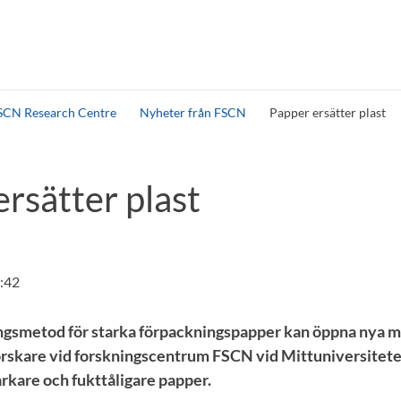
SCN Research Centre
Nyheter från FSCN
Papper ersätter plast
rsätter plast
0:42
ingsmetod för starka förpackningspapper kan öppna nya mö
orskare vid forskningscentrum FSCN vid Mittuniversitete
arkare och fukttåligare papper.