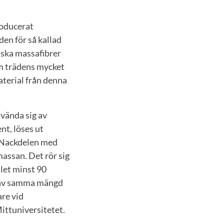
roducerat
en för så kallad
iska massafibrer
m trädens mycket
material från denna
nvända sig av
nt, löses ut
. Nackdelen med
massan. Det rör sig
let minst 90
r av samma mängd
re vid
ttuniversitetet.