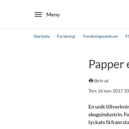
menu
Meny
Startsida
Forskning
Forskningscentrum
F
Sök
Andra söktjänster
Papper e
Detta är vår testmiljö - endast testdata
Skriv ut
print
Tors 16 nov. 2017 1
En unik tillverkn
skogsindustrin. F
lyckats få fram st