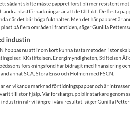
ett sådant skifte måste pappret först bli mer resistent mot 
 andra plastförpackningar är att de tål fukt. De flesta pa
da när det blir höga fukthalter. Men det här pappret är an
a plast på flera områden i framtiden, säger Gunilla Petterss
d industin
N hoppas nu att inom kort kunna testa metoden i stor skal
tingelser. KKstiftelsen, Energimyndigheten, Stiftelsen ÅFo
oëdssons forskningsfond har bidragit med finansiering och
bland annat SCA, Stora Enso och Holmen med FSCN.
 har en vikande marknad för tidningspapper och är intresse
varit till stor hjälp. Vår forskargrupp blir starkare genom
industrin når vi längre i våra resultat, säger Gunilla Pette