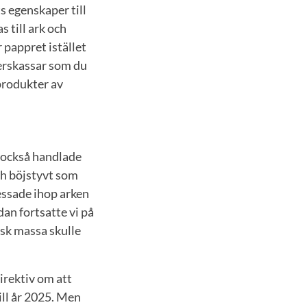
s egenskaper till
 till ark och
r pappret istället
perskassar som du
produkter av
 också handlade
och böjstyvt som
ressade ihop arken
dan fortsatte vi på
isk massa skulle
irektiv om att
ll år 2025. Men