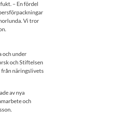
fukt. – En fördel
ppersförpackningar
norlunda. Vi tror
on.
a och under
rsk och Stiftelsen
 från näringslivets
rade av nya
 samarbete och
rsson.