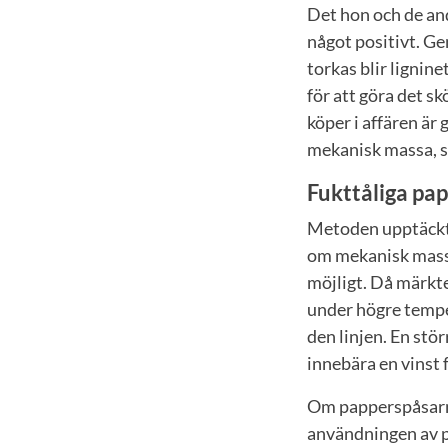
Det hon och de and
något positivt. Ge
torkas blir lignine
för att göra det s
köper i affären är
mekanisk massa, s
Fukttåliga pa
Metoden upptäckte
om mekanisk massa.
möjligt. Då märkte 
under högre temper
den linjen. En stö
innebära en vinst 
Om papperspåsarna 
användningen av p