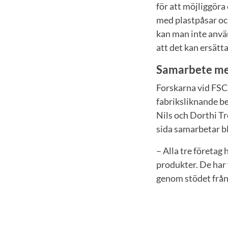
för att möjliggöra 
med plastpåsar och
kan man inte använ
att det kan ersätt
Samarbete me
Forskarna vid FSC
fabriksliknande be
Nils och Dorthi Tr
sida samarbetar 
– Alla tre företag
produkter. De har 
genom stödet från 