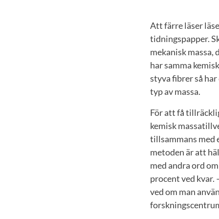
Att färre läser lä
tidningspapper. S
mekanisk massa, d
har samma kemiska
styva fibrer så har
typ av massa.
För att få tillräck
kemisk massatillve
tillsammans med e
metoden är att häl
med andra ord om e
procent ved kvar.
ved om man använd
forskningscentrum