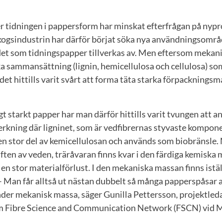
ser tidningen i pappersform har minskat efterfrågan på nyp
kogsindustrin har därför börjat söka nya användningsområd
et som tidningspapper tillverkas av. Men eftersom mekan
 sammansättning (lignin, hemicellulosa och cellulosa) so
 det hittills varit svårt att forma täta starka förpacknings
ligt starkt papper har man därför hittills varit tvungen att a
rkning där ligninet, som är vedfibrernas styvaste kompone
n stor del av kemicellulosan och används som biobränsle
ften av veden, träråvaran finns kvar i den färdiga kemiska 
n stor materialförlust. I den mekaniska massan finns istäl
 – Man får alltså ut nästan dubbelt så många papperspåsa
er mekanisk massa, säger Gunilla Pettersson, projektleda
 Fibre Science and Communication Network (FSCN) vid Mi