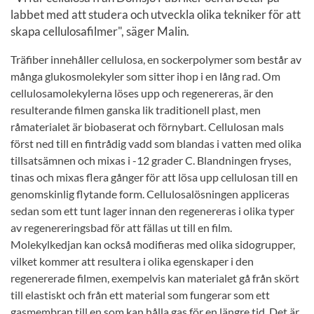
labbet med att studera och utveckla olika tekniker för att
skapa cellulosafilmer", säger Malin.
Träfiber innehåller cellulosa, en sockerpolymer som består av
många glukosmolekyler som sitter ihop i en lång rad. Om
cellulosamolekylerna löses upp och regenereras, är den
resulterande filmen ganska lik traditionell plast, men
råmaterialet är biobaserat och förnybart. Cellulosan mals
först ned till en fintrådig vadd som blandas i vatten med olika
tillsatsämnen och mixas i -12 grader C. Blandningen fryses,
tinas och mixas flera gånger för att lösa upp cellulosan till en
genomskinlig flytande form. Cellulosalösningen appliceras
sedan som ett tunt lager innan den regenereras i olika typer
av regenereringsbad för att fällas ut till en film.
Molekylkedjan kan också modifieras med olika sidogrupper,
vilket kommer att resultera i olika egenskaper i den
regenererade filmen, exempelvis kan materialet gå från skört
till elastiskt och från ett material som fungerar som ett
gasmembran till en som kan hålla gas för en längre tid. Det är