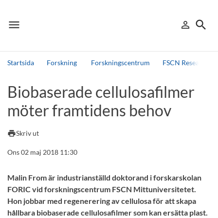
menu
search
person_outline
Meny
Logga in
Sök
Startsida
Forskning
Forskningscentrum
FSCN Research Ce
Sök
Biobaserade cellulosafilmer
Andra söktjänster
möter framtidens behov
Detta är vår testmiljö - endast testdata
print
Skriv ut
Ons 02 maj 2018 11:30
Malin From är industrianställd doktorand i forskarskolan
FORIC vid forskningscentrum FSCN Mittuniversitetet.
Hon jobbar med regenerering av cellulosa för att skapa
hållbara biobaserade cellulosafilmer som kan ersätta plast.