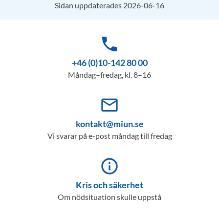
Sidan uppdaterades 2026-06-16
phone
+46 (0)10-142 80 00
Måndag–fredag, kl. 8–16
mail_outline
kontakt@miun.se
Vi svarar på e-post måndag till fredag
info_outline
Kris och säkerhet
Om nödsituation skulle uppstå