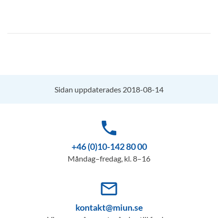
Sidan uppdaterades 2018-08-14
phone
+46 (0)10-142 80 00
Måndag–fredag, kl. 8–16
mail_outline
kontakt@miun.se