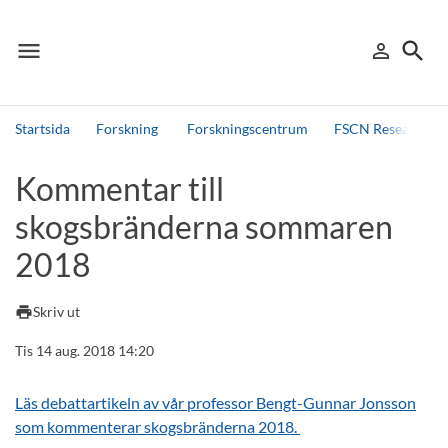
menu
search
person_outline
Meny
Logga in
Sök
Startsida
Forskning
Forskningscentrum
FSCN Research Ce
Sök
Kommentar till
Andra söktjänster
skogsbränderna sommaren
Detta är vår testmiljö - endast testdata
2018
print
Skriv ut
Tis 14 aug. 2018 14:20
Läs debattartikeln av vår professor Bengt-Gunnar Jonsson
som kommenterar skogsbränderna 2018.