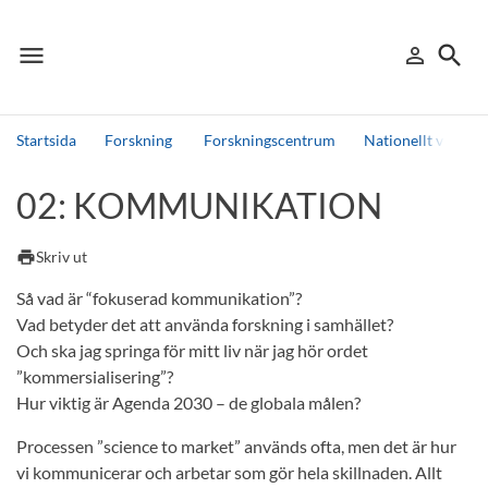
menu
search
person_outline
Meny
Logga in
Sök
Startsida
Forskning
Forskningscentrum
Nationellt vinter
Sök
02: KOMMUNIKATION
Andra söktjänster
Detta är vår testmiljö - endast testdata
print
Skriv ut
Så vad är “fokuserad kommunikation”?
Vad betyder det att använda forskning i samhället?
Och ska jag springa för mitt liv när jag hör ordet
”kommersialisering”?
Hur viktig är Agenda 2030 – de globala målen?
Processen ”science to market” används ofta, men det är hur
vi kommunicerar och arbetar som gör hela skillnaden. Allt