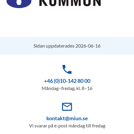
Sidan uppdaterades 2026-06-16
phone
+46 (0)10-142 80 00
Måndag–fredag, kl. 8–16
mail_outline
kontakt@miun.se
Vi svarar på e-post måndag till fredag