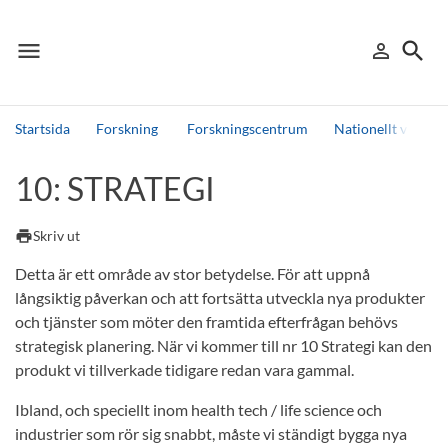
menu
search
person_outline
Meny
Logga in
Sök
Startsida
Forskning
Forskningscentrum
Nationellt vinter
Sök
10: STRATEGI
Andra söktjänster
Detta är vår testmiljö - endast testdata
print
Skriv ut
Detta är ett område av stor betydelse. För att uppnå
långsiktig påverkan och att fortsätta utveckla nya produkter
och tjänster som möter den framtida efterfrågan behövs
strategisk planering. När vi kommer till nr 10 Strategi kan den
produkt vi tillverkade tidigare redan vara gammal.
Ibland, och speciellt inom health tech / life science och
industrier som rör sig snabbt, måste vi ständigt bygga nya