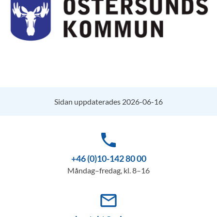
Sidan uppdaterades 2026-06-16
phone
+46 (0)10-142 80 00
Måndag–fredag, kl. 8–16
mail_outline