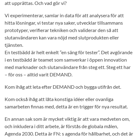
att upprättas. Och vad gör vi?
Vi experimenterar, samlar in data för att analysera för att
hitta lösningar, vi testar nya saker, utvecklar tillsammans
prototyper, verifierar tekniken och validerar den så att
slutanvändaren kan vara nöjd med slutprodukten eller
tjänsten.
En testbädd är helt enkelt ”en säng för tester”. Det avgörande
i en testbädd är teamet som samverkar i öppen innovation
med marknader och slutanvändare från steg ett. Steg ett har
– för oss – alltid varit DEMAND.
Kom ihåg att leta efter DEMAND och bygga utifrån det.
Kom också ihåg att låta konstiga idéer eller ovanliga
samarbeten finnas med, detta är en trigger för nya resultat.
En annan sak som är mycket viktig är att vara medveten om,
och inkludera i ditt arbete, är förstås de globala målen,
Agenda 2030. Detta är FN: s agenda för hållbarhet, och det är