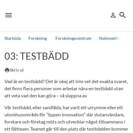
menu
search
person_outline
Meny
Logga in
Sök
Startsida
Forskning
Forskningscentrum
Nationellt vinter
Sök
03: TESTBÄDD
Andra söktjänster
Detta är vår testmiljö - endast testdata
print
Skriv ut
Vad är en testbädd? Det är okej att inte vet det exakta svaret,
det finns flera personer som arbetar nära en testbädd utan
att veta vad den kan göra – så slappna av
Vår testbädd, eller sandlåda, har varit ett utrymme eller ett
utomhusområde för ”öppen innovation” där slutanvändare,
forskare och företag möts och utvecklar något tillsammans i
ett fältteam. Teamet går till den plats där testbädden kommer