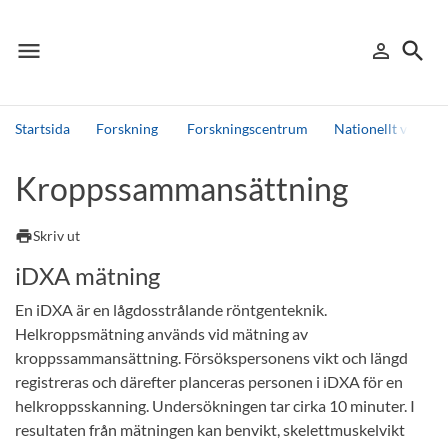
menu
search
person_outline
Meny
Logga in
Sök
Startsida
Forskning
Forskningscentrum
Nationellt vinter
Sök
Kroppssammansättning
Andra söktjänster
Detta är vår testmiljö - endast testdata
print
Skriv ut
iDXA mätning
En iDXA är en lågdosstrålande röntgenteknik.
Helkroppsmätning används vid mätning av
kroppssammansättning. Försökspersonens vikt och längd
registreras och därefter planceras personen i iDXA för en
helkroppsskanning. Undersökningen tar cirka 10 minuter. I
resultaten från mätningen kan benvikt, skelettmuskelvikt