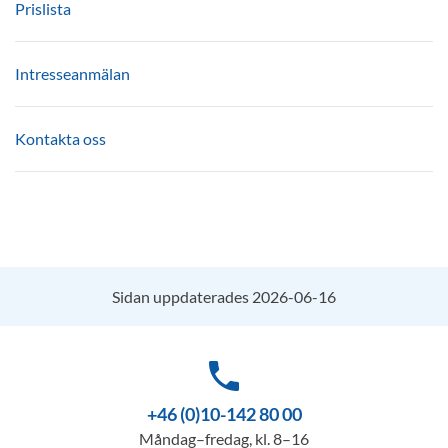
Prislista
Intresseanmälan
Kontakta oss
Sidan uppdaterades 2026-06-16
phone
+46 (0)10-142 80 00
Måndag–fredag, kl. 8–16