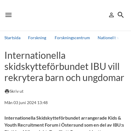
menu
search
person_outline
Meny
Logga in
Sök
Startsida
Forskning
Forskningscentrum
Nationellt vinter
Sök
Internationella
Andra söktjänster
skidskytteförbundet IBU vill
Detta är vår testmiljö - endast testdata
rekrytera barn och ungdomar
print
Skriv ut
Mån 03 juni 2024 13:48
Internationella Skidskytteförbundet arrangerade Kids &
Youth Recruitment Forum i Östersund som en del av IBU:s