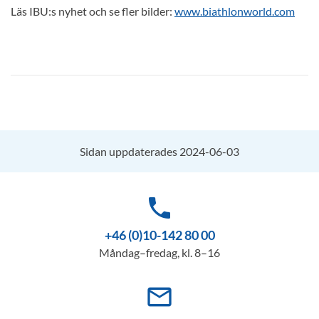
Läs IBU:s nyhet och se fler bilder:
www.biathlonworld.com
Sidan uppdaterades 2024-06-03
phone
+46 (0)10-142 80 00
Måndag–fredag, kl. 8–16
mail_outline