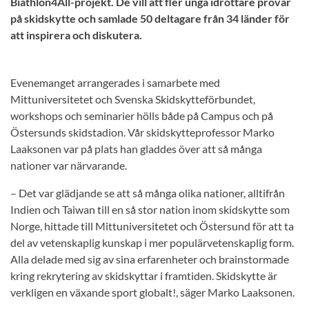
Biathlon4All-projekt. De vill att fler unga idrottare provar
på skidskytte och samlade 50 deltagare från 34 länder för
att inspirera och diskutera.
Evenemanget arrangerades i samarbete med
Mittuniversitetet och Svenska Skidskytteförbundet,
workshops och seminarier hölls både på Campus och på
Östersunds skidstadion. Vår skidskytteprofessor Marko
Laaksonen var på plats han gladdes över att så många
nationer var närvarande.
– Det var glädjande se att så många olika nationer, alltifrån
Indien och Taiwan till en så stor nation inom skidskytte som
Norge, hittade till Mittuniversitetet och Östersund för att ta
del av vetenskaplig kunskap i mer populärvetenskaplig form.
Alla delade med sig av sina erfarenheter och brainstormade
kring rekrytering av skidskyttar i framtiden. Skidskytte är
verkligen en växande sport globalt!, säger Marko Laaksonen.