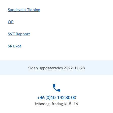
Sundsvalls Tidning
ÖP
SVT Rapport
SR Ekot
Sidan uppdaterades 2022-11-28
phone
+46 (0)10-142 80 00
Måndag–fredag, kl. 8–16