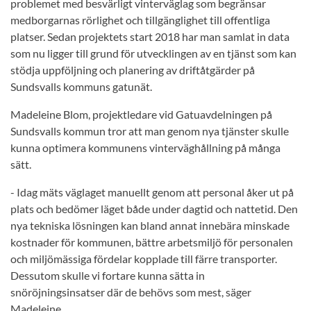
problemet med besvärligt vinterväglag som begränsar
medborgarnas rörlighet och tillgänglighet till offentliga
platser. Sedan projektets start 2018 har man samlat in data
som nu ligger till grund för utvecklingen av en tjänst som kan
stödja uppföljning och planering av driftåtgärder på
Sundsvalls kommuns gatunät.
Madeleine Blom, projektledare vid Gatuavdelningen på
Sundsvalls kommun tror att man genom nya tjänster skulle
kunna optimera kommunens vinterväghållning på många
sätt.
- Idag mäts väglaget manuellt genom att personal åker ut på
plats och bedömer läget både under dagtid och nattetid. Den
nya tekniska lösningen kan bland annat innebära minskade
kostnader för kommunen, bättre arbetsmiljö för personalen
och miljömässiga fördelar kopplade till färre transporter.
Dessutom skulle vi fortare kunna sätta in
snöröjningsinsatser där de behövs som mest, säger
Madeleine.