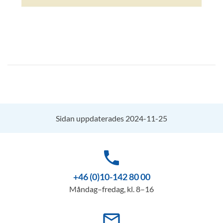
Sidan uppdaterades 2024-11-25
phone
+46 (0)10-142 80 00
Måndag–fredag, kl. 8–16
mail_outline