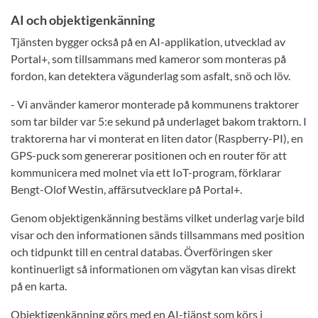
AI och objektigenkänning
Tjänsten bygger också på en AI-applikation, utvecklad av
Portal+, som tillsammans med kameror som monteras på
fordon, kan detektera vägunderlag som asfalt, snö och löv.
- Vi använder kameror monterade på kommunens traktorer
som tar bilder var 5:e sekund på underlaget bakom traktorn. I
traktorerna har vi monterat en liten dator (Raspberry-PI), en
GPS-puck som genererar positionen och en router för att
kommunicera med molnet via ett IoT-program, förklarar
Bengt-Olof Westin, affärsutvecklare på Portal+.
Genom objektigenkänning bestäms vilket underlag varje bild
visar och den informationen sänds tillsammans med position
och tidpunkt till en central databas. Överföringen sker
kontinuerligt så informationen om vägytan kan visas direkt
på en karta.
Objektigenkänning görs med en AI-tjänst som körs i