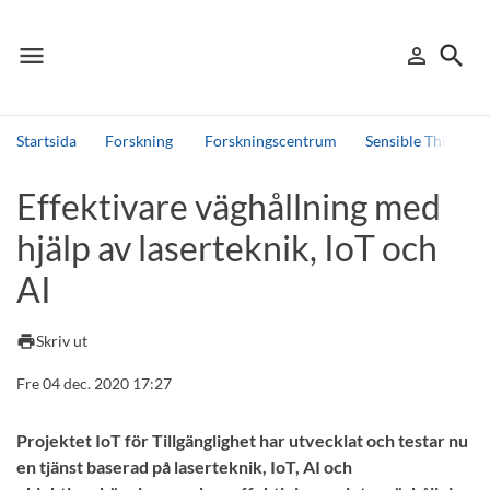
menu
search
person_outline
Meny
Logga in
Sök
Startsida
Forskning
Forskningscentrum
Sensible Things t
Sök
Effektivare väghållning med
Andra söktjänster
hjälp av laserteknik, IoT och
Detta är vår testmiljö - endast testdata
AI
print
Skriv ut
Fre 04 dec. 2020 17:27
Projektet IoT för Tillgänglighet har utvecklat och testar nu
en tjänst baserad på laserteknik, IoT, AI och