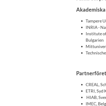
Akademiska
Tampere Un
INRIA - Nat
Institute o
Bulgarien
Mittunivers
Technische
Partnerföre
CREAL, Sc
ETRI, Syd 
HIAB, Sve
IMEC, Belg