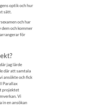
agens optik och hur
t sätt.
orsexamen och har
 av dem och kommer
arrangerar för
jekt?
där jag lärde
e där att samtala
i ansökte och fick
l Parallax
t projektet
amverkan. Vi
a in en ansökan