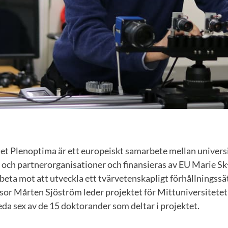
et Plenoptima är ett europeiskt samarbete mellan universi
t och partnerorganisationer och finansieras av EU Marie S
eta mot att utveckla ett tvärvetenskapligt förhållningssätt
ssor Mårten Sjöström leder projektet för Mittuniversitet
eda sex av de 15 doktorander som deltar i projektet.