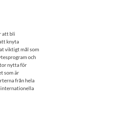
att bli
att knyta
nat viktigt mål som
tbytesprogram och
tor nytta för
et som är
rterna från hela
 internationella