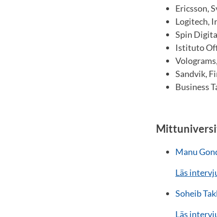
Ericsson, S
Logitech, I
Spin Digita
Istituto Of
Volograms,
Sandvik, F
Business T
Mittunivers
Manu Gond,
Läs interv
Soheib Takh
Läs interv