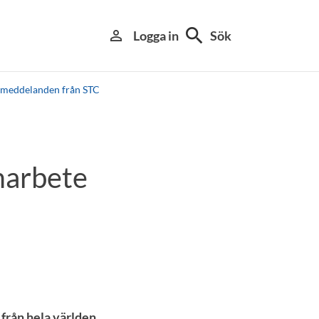
search
person_outline
Logga in
Sök
smeddelanden från STC
marbete
 från hela världen