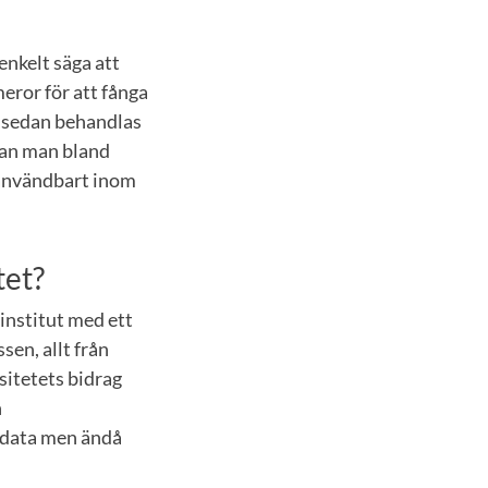
enkelt säga att
eror för att fånga
n, sedan behandlas
 kan man bland
t användbart inom
tet?
institut med ett
sen, allt från
rsitetets bidrag
h
 data men ändå