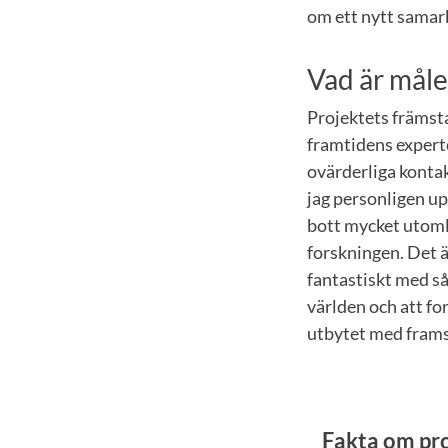
om ett nytt samar
Vad är mål
Projektets främsta
framtidens expert
ovärderliga kontak
jag personligen up
bott mycket utomla
forskningen. Det ä
fantastiskt med så
världen och att fo
utbytet med framst
Fakta om pr