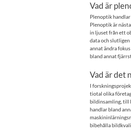
Vad är plen
Plenoptik handlar 
Plenoptik är nästa
in ljuset från ett 
data och slutligen
annat ändra fokus 
bland annat fjärrs
Vad är det 
I forskningsproje
tiotal olika företa
bildinsamling, till
handlar bland ann
maskininlärningsm
bibehålla bildkval