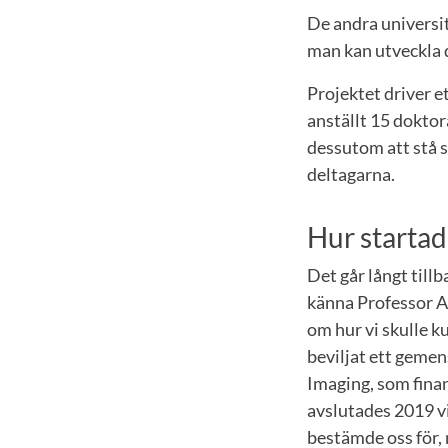
De andra universit
man kan utveckla d
Projektet driver 
anställt 15 dokto
dessutom att stå s
deltagarna.
Hur startad
Det går långt till
känna Professor A
om hur vi skulle k
beviljat ett geme
Imaging, som fina
avslutades 2019 vi
bestämde oss för, 