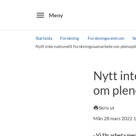
menu
Meny
Startsida
Forskning
Forskningscentrum
S
Nytt internationellt forskningssamarbete om plenopt
Sök
Andra söktjänster
Nytt in
Detta är vår testmiljö - endast testdata
om plen
Skriv ut
print
Mån 28 mars 2022 1
- Vi får arbeta me