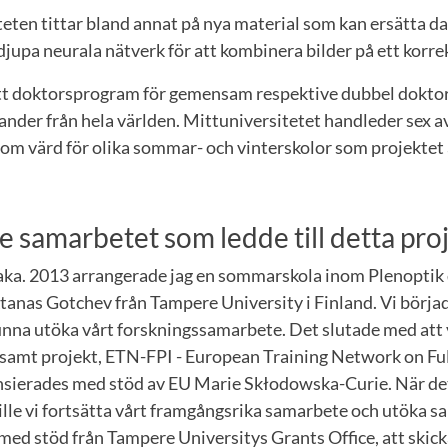
eten tittar bland annat på nya material som kan ersätta d
jupa neurala nätverk för att kombinera bilder på ett korrek
ett doktorsprogram för gemensam respektive dubbel dokt
rander från hela världen. Mittuniversitetet handleder sex
om värd för olika sommar- och vinterskolor som projektet 
e samarbetet som ledde till detta pro
baka. 2013 arrangerade jag en sommarskola inom Plenoptik 
tanas Gotchev från Tampere University i Finland. Vi börjad
unna utöka vårt forskningssamarbete. Det slutade med att v
nsamt projekt, ETN-FPI - European Training Network on Ful
nsierades med stöd av EU Marie Skłodowska-Curie. När de
lle vi fortsätta vårt framgångsrika samarbete och utöka s
med stöd från Tampere Universitys Grants Office, att skick