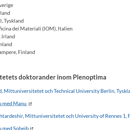
verige
rland
l, Tyskland
ficina dei Materiali (IOM), Italien
 Irland
inland
ampere, Finland
itetets doktorander inom Plenoptima
 Mittuniversitetet och Technical University Berlin, Tyskl
ju med Manu
tardeshir, Mittuniversitetet och University of Rennes 1, 
ju med Soheib