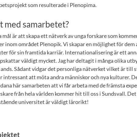
betsprojekt som resulterade i Plenopima.
et med samarbetet?
 mål är att skapa ett nätverk av unga forskare som kommer 
er inom området Plenopik. Vi skapar en möjlighet för dem 
ter för sin framtida karriär. Internationalisering är ett an
pskattar väldigt mycket. Jag har deltagit i många olika u
nds. Sådant vidgar det personliga nätverket vilket är till s
r intressant att möta andra människor och nya kulturer. D
dana här samarbeten att vi får arbeta med de främsta expe
rskare från hela världen kommer hit till oss i Sundsvall. Det
ående universitet är väldigt lärorikt!
ojektet