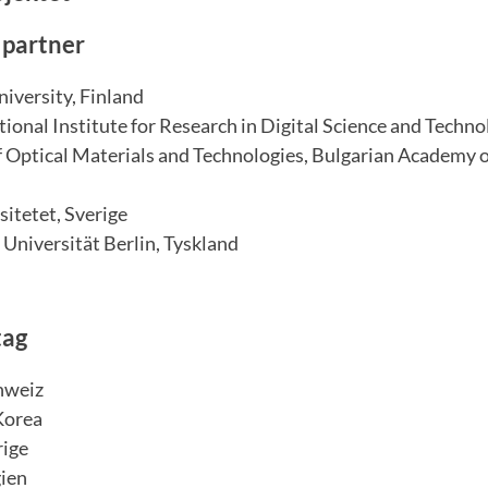
 partner
iversity, Finland
ional Institute for Research in Digital Science and Techno
f Optical Materials and Technologies, Bulgarian Academy o
itetet, Sverige
 Universität Berlin, Tyskland
tag
hweiz
Korea
rige
ien