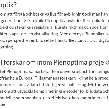
optik?
om att förstå och beskriva ljus för avbildning och man kan 
 generations 3D-teknik. Plenoptik använder flera olika kam
objekt och tekniken registrerar ljusets riktning och positio
 återskapas de i en visualisering. Med den nya Plenopiken
och perspektiv i en bild i efterhand vilket kan vara väldig
tyrning.
ni forskar om inom Plenoptima projek
ktet Plenoptima samarbetar fem universitet och forsknings
g från hela Europa. Tillsammans forskar vi kring hela proces
 kompression av data till slutligen visualisering. Mittunive
at om att utveckla komprimeringsmetoder för bilddata oc
odeller som snabbare och effektivare kan komprimera all
itén.