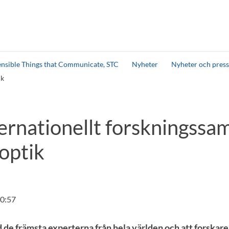
ensible Things that Communicate, STC
Nyheter
Nyheter och pres
ik
ternationellt forskningssa
optik
0:57
d de främsta experterna från hela världen och att forskare