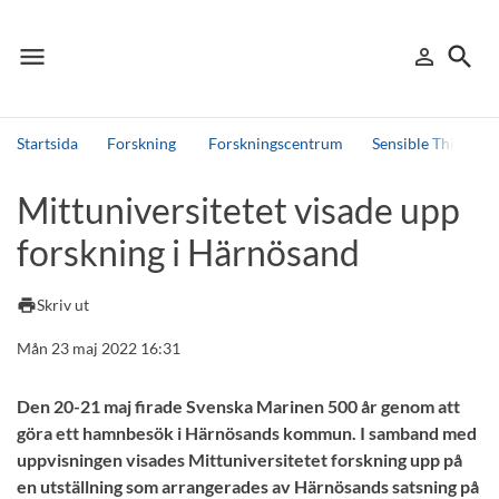
menu
search
person_outline
Meny
Logga in
Sök
Startsida
Forskning
Forskningscentrum
Sensible Things t
Sök
Mittuniversitetet visade upp
Andra söktjänster
forskning i Härnösand
Detta är vår testmiljö - endast testdata
print
Skriv ut
Mån 23 maj 2022 16:31
Den 20-21 maj firade Svenska Marinen 500 år genom att
göra ett hamnbesök i Härnösands kommun. I samband med
uppvisningen visades Mittuniversitetet forskning upp på
en utställning som arrangerades av Härnösands satsning på