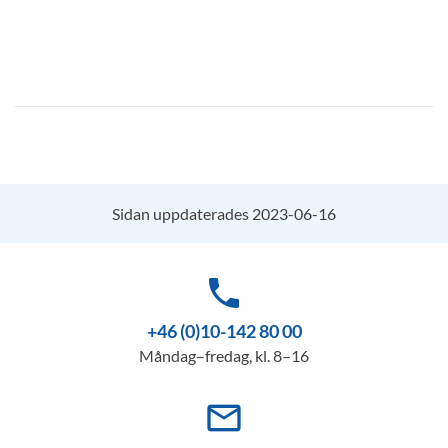
Sidan uppdaterades 2023-06-16
phone
+46 (0)10-142 80 00
Måndag–fredag, kl. 8–16
mail_outline