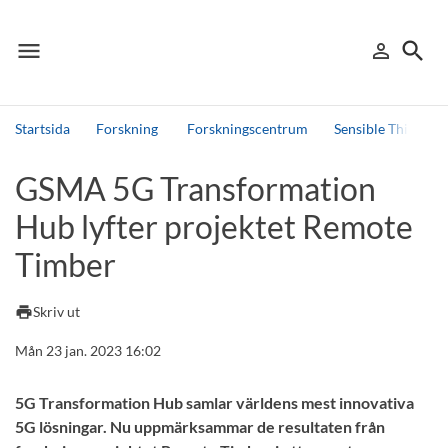
menu
search
person_outline
Meny
Logga in
Sök
Startsida
Forskning
Forskningscentrum
Sensible Things t
Sök
GSMA 5G Transformation
Andra söktjänster
Hub lyfter projektet Remote
Detta är vår testmiljö - endast testdata
Timber
print
Skriv ut
Mån 23 jan. 2023 16:02
5G Transformation Hub samlar världens mest innovativa
5G lösningar. Nu uppmärksammar de resultaten från