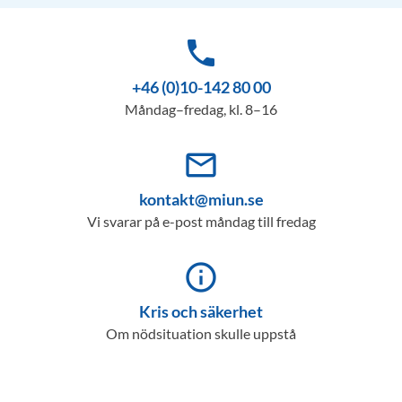
phone
+46 (0)10-142 80 00
Måndag–fredag, kl. 8–16
mail_outline
kontakt@miun.se
Vi svarar på e-post måndag till fredag
info_outline
Kris och säkerhet
Om nödsituation skulle uppstå