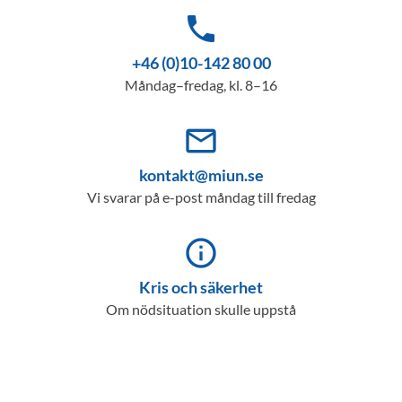
phone
+46 (0)10-142 80 00
Måndag–fredag, kl. 8–16
mail_outline
kontakt@miun.se
Vi svarar på e-post måndag till fredag
info_outline
Kris och säkerhet
Om nödsituation skulle uppstå