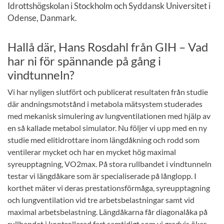
Idrottshögskolan i Stockholm och Syddansk Universitet i
Odense, Danmark.
Hallå där, Hans Rosdahl från GIH – Vad
har ni för spännande på gång i
vindtunneln?
Vi har nyligen slutfört och publicerat resultaten från studie
där andningsmotstånd i metabola mätsystem studerades
med mekanisk simulering av lungventilationen med hjälp av
en så kallade metabol simulator. Nu följer vi upp med en ny
studie med elitidrottare inom längdåkning och rodd som
ventilerar mycket och har en mycket hög maximal
syreupptagning, VO2max. På stora rullbandet i vindtunneln
testar vi längdåkare som är specialiserade på långlopp. I
korthet mäter vi deras prestationsförmåga, syreupptagning
och lungventilation vid tre arbetsbelastningar samt vid
maximal arbetsbelastning. Längdåkarna får diagonalåka på
rullbandet i kontrollerad fart samtidigt som vi gradvis ökar