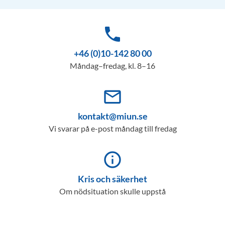
phone
+46 (0)10-142 80 00
Måndag–fredag, kl. 8–16
mail_outline
kontakt@miun.se
Vi svarar på e-post måndag till fredag
info_outline
Kris och säkerhet
Om nödsituation skulle uppstå