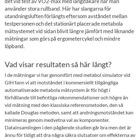
det vid test av VO2-max med längdåkare när man
använder stora rullband. Här har slangarna för
utandningsluften förlängts eftersom avståndet mellan
testpersonen och det stationärt placerade metabola
mätsystemet vid sidan blivit längre jämfört med liknande
mätningar som görs på ergometercykel och mindre
löpband.
Vad visar resultaten så här långt?
I de mätningar vi har genomfört med metabol simulator vid
GIH fann vi att motståndet i kommersiellt tillgängliga
automatiserade metabola mätsystem är för högt i
förhållande till befintliga rekommendationer och högre än
vid mätning med den klassiska referensmetoden, den så
kallade Douglas metoden, samt att andningsmotståndet kan
minimeras genom medvetna val av komponenter.
Datainsamlingen i den pågående studien går bra men det är
ännu för tidigt att dra några säkra slutsatser om effekterna av