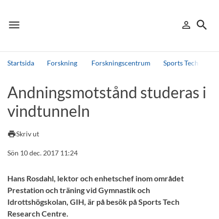
menu
search
person_outline
Meny
Logga in
Sök
Startsida
Forskning
Forskningscentrum
Sports Tech Resea
Sök
Andningsmotstånd studeras i
Andra söktjänster
vindtunneln
Detta är vår testmiljö - endast testdata
print
Skriv ut
Sön 10 dec. 2017 11:24
Hans Rosdahl, lektor och enhetschef inom området
Prestation och träning vid Gymnastik och
Idrottshögskolan, GIH, är på besök på Sports Tech
Research Centre.