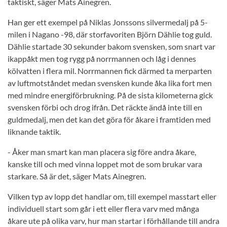
taktiskt, säger Mats Ainegren.
Han ger ett exempel på Niklas Jonssons silvermedalj på 5-
milen i Nagano -98, där storfavoriten Björn Dählie tog guld.
Dählie startade 30 sekunder bakom svensken, som snart var
ikappåkt men tog rygg på norrmannen och låg i dennes
kölvatten i flera mil. Norrmannen fick därmed ta merparten
av luftmotståndet medan svensken kunde åka lika fort men
med mindre energiförbrukning. På de sista kilometerna gick
svensken förbi och drog ifrån. Det räckte ändå inte till en
guldmedalj, men det kan det göra för åkare i framtiden med
liknande taktik.
- Åker man smart kan man placera sig före andra åkare,
kanske till och med vinna loppet mot de som brukar vara
starkare. Så är det, säger Mats Ainegren.
Vilken typ av lopp det handlar om, till exempel masstart eller
individuell start som går i ett eller flera varv med många
åkare ute på olika varv, hur man startar i förhållande till andra