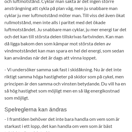
och luftmotstånd. Cyklar man sakta är det ingen större
ansträngning att cykla på plan väg, men ju snabbare man
cyklar ju mer luftmotstånd möter man. Till viss del även ökat
rullmotstånd, men inte alls i paritet med det ökade
luftmotståndet. Ju snabbare man cyklar, ju mer energi tar det
och det kan till största delen tillskrivas fartvinden. Kan man
då ligga bakom den som kämpar mot största delen av
vindmotståndet kan man spara en hel del energi, som sedan
kan användas när det är dags att vinna loppet.
- Vi undersöker samma sak fast i skidåkning. Nu är det inte
riktigt samma höga hastigheter på skidor som på cykel, men
principen är den samma och vinsten betydande. Du vill ha en
så hög hastighet som möjligt men en så låg energikostnad
som möjligt.
Spelreglerna kan ändras
- I framtiden behöver det inte bara handla om vem som är
starkast i ett lopp, det kan handla om vem som är bäst