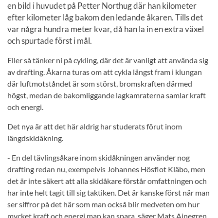
en bild i huvudet på Petter Northug där han kilometer
efter kilometer låg bakom den ledande åkaren. Tills det
var några hundra meter kvar, då han la in en extra växel
och spurtade först i mål.
Eller så tänker ni på cykling, där det är vanligt att använda sig
av drafting. Åkarna turas om att cykla längst fram i klungan
där luftmotståndet är som störst, bromskraften därmed
högst, medan de bakomliggande lagkamraterna samlar kraft
och energi.
Det nya är att det här aldrig har studerats förut inom
längdskidåkning.
- En del tävlingsåkare inom skidåkningen använder nog
drafting redan nu, exempelvis Johannes Hösflot Kläbo, men
det är inte säkert att alla skidåkare förstår omfattningen och
har inte helt tagit till sig taktiken. Det är kanske först när man
ser siffror på det här som man också blir medveten om hur
mycket kraft och energi man kan spara, säger Mats Ainegren,