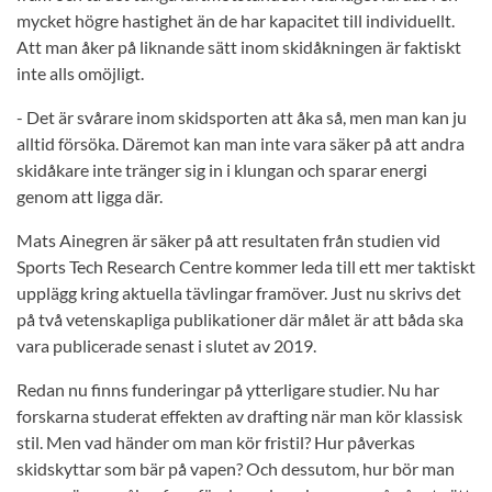
mycket högre hastighet än de har kapacitet till individuellt.
Att man åker på liknande sätt inom skidåkningen är faktiskt
inte alls omöjligt.
- Det är svårare inom skidsporten att åka så, men man kan ju
alltid försöka. Däremot kan man inte vara säker på att andra
skidåkare inte tränger sig in i klungan och sparar energi
genom att ligga där.
Mats Ainegren är säker på att resultaten från studien vid
Sports Tech Research Centre kommer leda till ett mer taktiskt
upplägg kring aktuella tävlingar framöver. Just nu skrivs det
på två vetenskapliga publikationer där målet är att båda ska
vara publicerade senast i slutet av 2019.
Redan nu finns funderingar på ytterligare studier. Nu har
forskarna studerat effekten av drafting när man kör klassisk
stil. Men vad händer om man kör fristil? Hur påverkas
skidskyttar som bär på vapen? Och dessutom, hur bör man