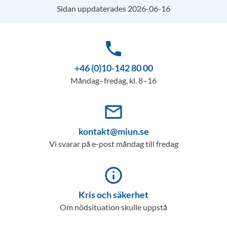
Sidan uppdaterades 2026-06-16
phone
+46 (0)10-142 80 00
Måndag–fredag, kl. 8–16
mail_outline
kontakt@miun.se
Vi svarar på e-post måndag till fredag
info_outline
Kris och säkerhet
Om nödsituation skulle uppstå