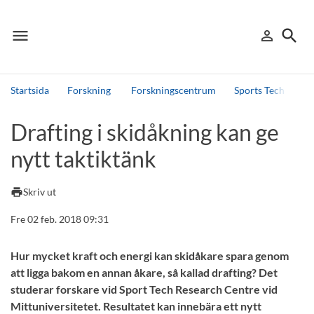
menu
search
person_outline
Meny
Logga in
Sök
Startsida
Forskning
Forskningscentrum
Sports Tech Resea
Sök
Drafting i skidåkning kan ge
Andra söktjänster
nytt taktiktänk
Detta är vår testmiljö - endast testdata
print
Skriv ut
Fre 02 feb. 2018 09:31
Hur mycket kraft och energi kan skidåkare spara genom
att ligga bakom en annan åkare, så kallad drafting? Det
studerar forskare vid Sport Tech Research Centre vid
Mittuniversitetet. Resultatet kan innebära ett nytt