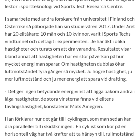
lektor i sportteknologi vid Sports Tech Research Centre.
I samarbete med andra forskare från universitet i Finland och
Österrike så påbörjade han sin studie våren 2017. Under året
har 20 elitåkare; 10 män och 10 kvinnor, varit i Sports Techs
vindtunnel och deltagit i experimenten. De har åkt i olika
hastigheter och turats om att dra varandra. Resultatet visar
bland annat att hastigheten har en stor påverkan på hur
mycket energi man sparar. Om hastigheten dubblas ökar
luftmotståndet fyra gånger så mycket. Ju högre hastighet, ju
mer luftmotstånd och ju mer energi att spara vid drafting.
- Det ger ingen betydande energivinst att ligga bakom andra i
låga hastigheter, de stora vinsterna finns vid elitens
tävlingshastighet, konstaterar Mats Ainegren.
Han förklarar hur det går till i cyklingen, som man sedan kan
dra paralleller till i skidåkningen: En cyklist som kör på en
horisontell väg har två krafter att ta hänsyn till, rullmotstånd