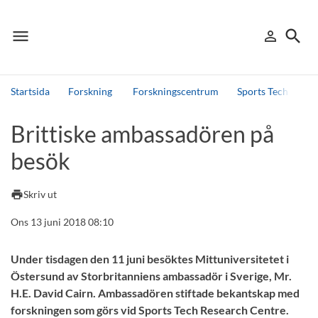
menu
search
person_outline
Meny
Logga in
Sök
Startsida
Forskning
Forskningscentrum
Sports Tech Resea
Sök
Brittiske ambassadören på
Andra söktjänster
besök
Detta är vår testmiljö - endast testdata
print
Skriv ut
Ons 13 juni 2018 08:10
Under tisdagen den 11 juni besöktes Mittuniversitetet i
Östersund av Storbritanniens ambassadör i Sverige, Mr.
H.E. David Cairn. Ambassadören stiftade bekantskap med
forskningen som görs vid Sports Tech Research Centre.