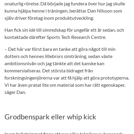
onaturlig rörelse. Då började jag fundera över hur jag skulle
kunna hjälpa henne i träningen, berättar Dan Nilsson som
själv driver företag inom produktutveckling.
Han fick sin idé till simredskap för ungefär ett år sedan, och
kontaktade därefter Sports Tech Research Centre.
– Det här var först bara en tanke att göra något till min
dotters och hennes lillebrors simträning, sedan växte
ambitionsnivån och jag tänkte att det kanske kan
kommersialiseras. Det största bidraget från
forskningsingenjörerna var att få hjälp att göra prototyperna.
Vi har även pratat lite om material som har rätt egenskaper,
säger Dan.
Grodbenspark eller whip kick
Inom bröstsimmet finns ett par olika tekniker av benspark