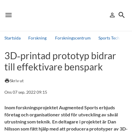
menu
search
person_outline
Meny
Logga in
Sök
Startsida
Forskning
Forskningscentrum
Sports Tech Resea
Sök
3D‑printad prototyp bidrar
Andra söktjänster
till effektivare benspark
Detta är vår testmiljö - endast testdata
print
Skriv ut
Ons 07 sep. 2022 09:15
Inom forskningsprojektet Augmented Sports erbjuds
företag och organisationer stöd för utveckling av såväl
utrustning som teknik. En deltagare i projektet är Dan
Nilsson som fått hjälp med att producera prototyper av 3D-