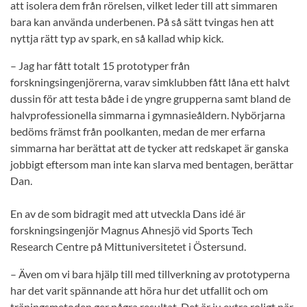
att isolera dem från rörelsen, vilket leder till att simmaren
bara kan använda underbenen. På så sätt tvingas hen att
nyttja rätt typ av spark, en så kallad whip kick.
– Jag har fått totalt 15 prototyper från
forskningsingenjörerna, varav simklubben fått låna ett halvt
dussin för att testa både i de yngre grupperna samt bland de
halvprofessionella simmarna i gymnasieåldern. Nybörjarna
bedöms främst från poolkanten, medan de mer erfarna
simmarna har berättat att de tycker att redskapet är ganska
jobbigt eftersom man inte kan slarva med bentagen, berättar
Dan.
En av de som bidragit med att utveckla Dans idé är
forskningsingenjör Magnus Ahnesjö vid Sports Tech
Research Centre på Mittuniversitetet i Östersund.
– Även om vi bara hjälp till med tillverkning av prototyperna
har det varit spännande att höra hur det utfallit och om
träningsmetoden ger några resultat. Det är ju extra roligt när