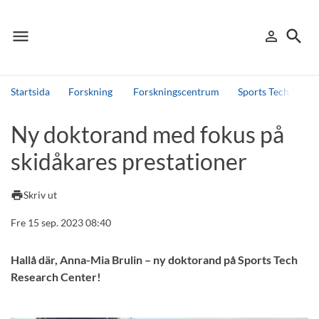
menu
search
person_outline
Meny
Logga in
Sök
Startsida
Forskning
Forskningscentrum
Sports Tech Resea
Sök
Ny doktorand med fokus på
Andra söktjänster
skidåkares prestationer
Detta är vår testmiljö - endast testdata
print
Skriv ut
Fre 15 sep. 2023 08:40
Hallå där, Anna-Mia Brulin – ny doktorand på Sports Tech
Research Center!