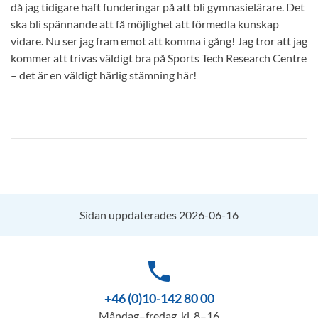
då jag tidigare haft funderingar på att bli gymnasielärare. Det
ska bli spännande att få möjlighet att förmedla kunskap
vidare. Nu ser jag fram emot att komma i gång! Jag tror att jag
kommer att trivas väldigt bra på Sports Tech Research Centre
– det är en väldigt härlig stämning här!
Sidan uppdaterades 2026-06-16
phone
+46 (0)10-142 80 00
Måndag–fredag, kl. 8–16