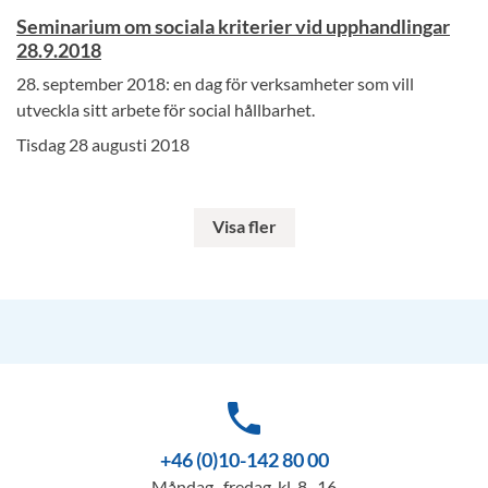
Seminarium om sociala kriterier vid upphandlingar
28.9.2018
28. september 2018: en dag för verksamheter som vill
utveckla sitt arbete för social hållbarhet.
Tisdag 28 augusti 2018
Visa fler
phone
+46 (0)10-142 80 00
Måndag–fredag, kl. 8–16