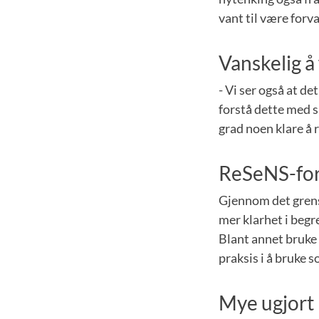
vant til være forv
Vanskelig å
- Vi ser også at d
forstå dette med s
grad noen klare å 
ReSeNS-for
Gjennom det grens
mer klarhet i begr
Blant annet bruke 
praksis i å bruke s
Mye ugjort