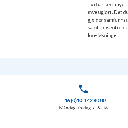
- Vi har lært mye, 
mye ugjort. Det du
gjelder samfunnsut
samfunnsentrepre
lure løsninger.
phone
+46 (0)10-142 80 00
Måndag–fredag, kl. 8–16