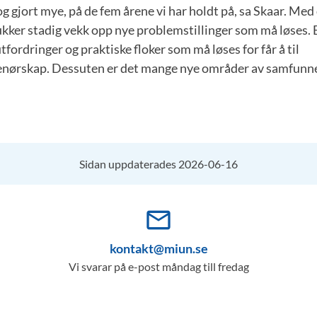
og gjort mye, på de fem årene vi har holdt på, sa Skaar. Med 
kker stadig vekk opp nye problemstillinger som må løses. 
fordringer og praktiske floker som må løses for får å til
nørskap. Dessuten er det mange nye områder av samfunne
Sidan uppdaterades 2026-06-16
mail_outline
kontakt@miun.se
Vi svarar på e-post måndag till fredag