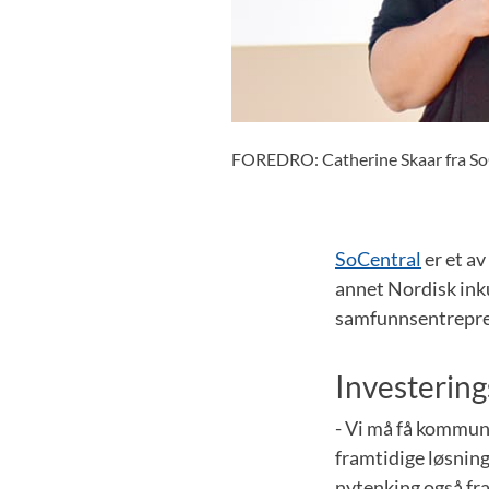
FOREDRO: Catherine Skaar fra SoC
SoCentral
er et av
annet Nordisk ink
samfunnsentrepr
Investering
- Vi må få kommun
framtidige løsning
nytenking også fra