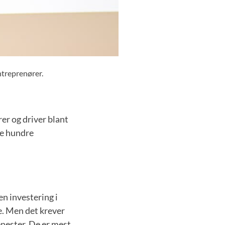
treprenører.
er og driver blant
re hundre
n investering i
e. Men det krever
enester. De er mest