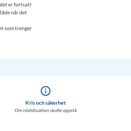
det er fortsatt
Både når det
t som trenger
info_outline
Kris och säkerhet
Om nödsituation skulle uppstå