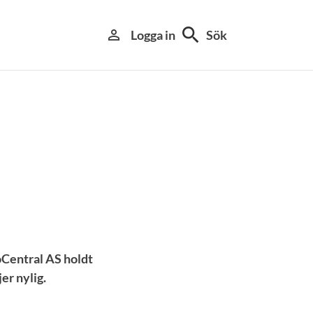
search
person_outline
Logga in
Sök
oCentral AS holdt
er nylig.