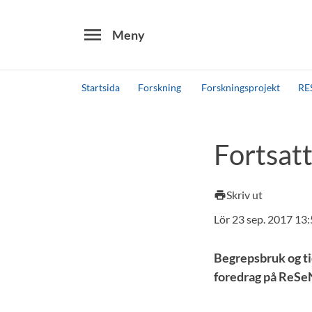
menu
Meny
Startsida
Forskning
Forskningsprojekt
RE
Sök
Andra söktjänster
Fortsat
Detta är vår testmiljö - endast testdata
Skriv ut
print
Lör 23 sep. 2017 13
Begrepsbruk og ti
foredrag på ReSeN