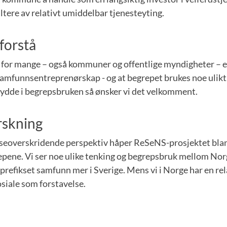
altere av relativt umiddelbar tjenesteyting.
 forstå
et for mange – også kommuner og offentlige myndigheter – e
amfunnsentreprenørskap - og at begrepet brukes noe ulikt, 
rydde i begrepsbruken så ønsker vi det velkomment.
skning
eoverskridende perspektiv håper ReSeNS-prosjektet blant 
epene. Vi ser noe ulike tenking og begrepsbruk mellom Nor
prefikset samfunn mer i Sverige. Mens vi i Norge har en rel
osiale som forstavelse.