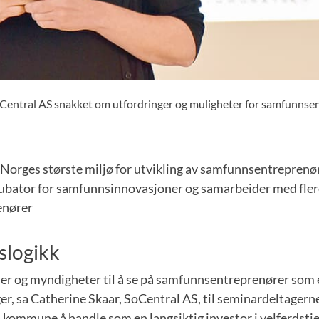
entral AS snakket om utfordringer og muligheter for samfunnsen
 Norges største miljø for utvikling av samfunnsentreprenør
ubator for samfunnsinnovasjoner og samarbeider med fle
enører
slogikk
er og myndigheter til å se på samfunnsentreprenører som e
er, sa Catherine Skaar, SoCentral AS, til seminardeltagern
 kommune å handle som en langsiktig investor i velferdstj