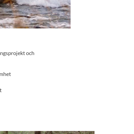
ingsprojekt och
amhet
t