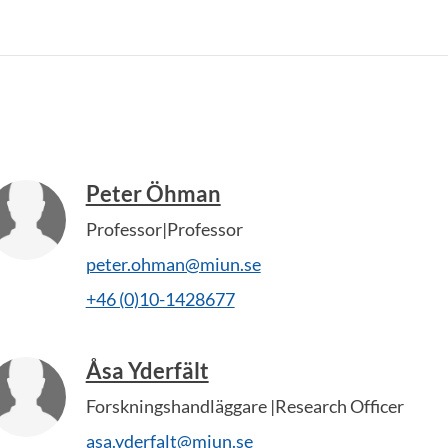
Peter Öhman
Professor|Professor
peter.ohman@miun.se
+46 (0)10-1428677
Åsa Yderfält
Forskningshandläggare |Research Officer
asa.yderfalt@miun.se