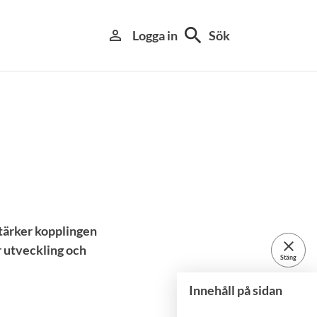
search
person_outline
Logga in
Sök
tärker kopplingen
close
r utveckling och
Stäng
Innehåll på sidan