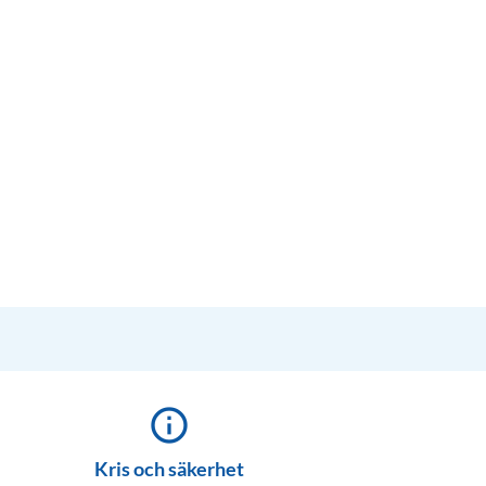
info_outline
Kris och säkerhet