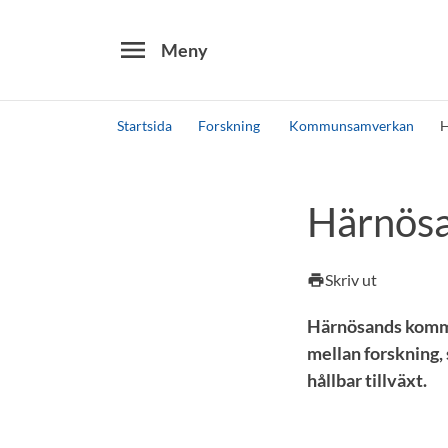
menu
Meny
Startsida
Forskning
Kommunsamverkan
H
Sök
Andra söktjänster
Härnös
Detta är vår testmiljö - endast testdata
Skriv ut
print
Härnösands kommu
mellan forskning,
hållbar tillväxt.