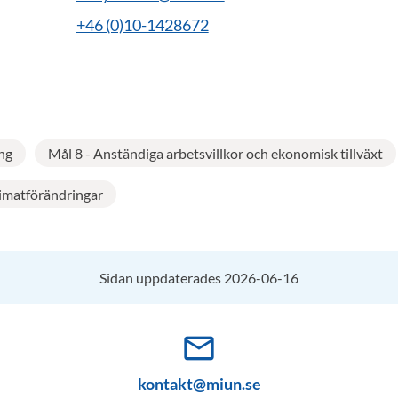
+46 (0)10-1428672
ng
Mål 8 - Anständiga arbetsvillkor och ekonomisk tillväxt
imatförändringar
Sidan uppdaterades 2026-06-16
mail_outline
kontakt@miun.se