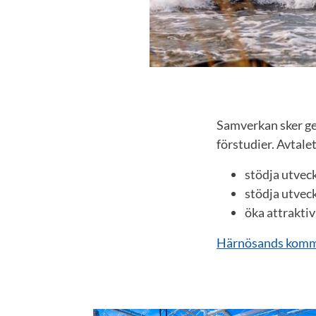
Samverkan sker ge
förstudier. Avtalet 
stödja utve
stödja utvec
öka attrakti
Härnösands kommu