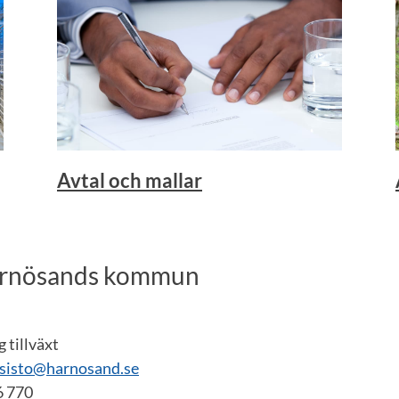
Avtal och mallar
ärnösands kommun
 tillväxt
usisto@harnosand.se
6 770