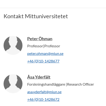
Kontakt Mittuniversitetet
Peter Öhman
Professor|Professor
peter.ohman@miun.se
+46 (0)10-1428677
Åsa Yderfält
Forskningshandläggare |Research Officer
asa.yderfalt@miun.se
+46 (0)10-1428672