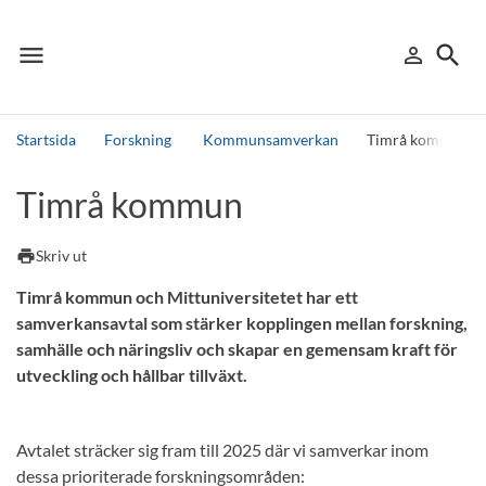
menu
search
person_outline
Meny
Logga in
Sök
Startsida
Forskning
Kommunsamverkan
Timrå kommun
Sök
Timrå kommun
Andra söktjänster
Detta är vår testmiljö - endast testdata
print
Skriv ut
Timrå kommun och Mittuniversitetet har ett
samverkansavtal som stärker kopplingen mellan forskning,
samhälle och näringsliv och skapar en gemensam kraft för
utveckling och hållbar tillväxt.
Avtalet sträcker sig fram till 2025 där vi samverkar inom
dessa prioriterade forskningsområden: