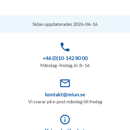
Sidan uppdaterades 2026-06-16
phone
+46 (0)10-142 80 00
Måndag–fredag, kl. 8–16
mail_outline
kontakt@miun.se
Vi svarar på e-post måndag till fredag
info_outline