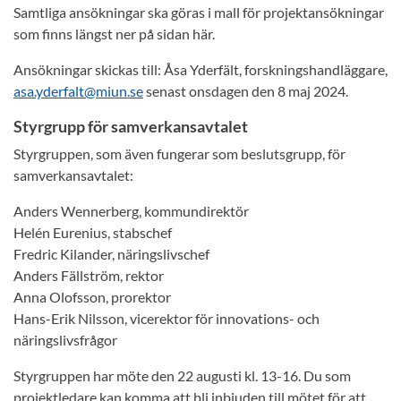
Samtliga ansökningar ska göras i mall för projektansökningar
som finns längst ner på sidan här.
Ansökningar skickas till: Åsa Yderfält, forskningshandläggare,
asa.yderfalt@miun.se
senast onsdagen den 8 maj 2024.
Styrgrupp för samverkansavtalet
Styrgruppen, som även fungerar som beslutsgrupp, för
samverkansavtalet:
Anders Wennerberg, kommundirektör
Helén Eurenius, stabschef
Fredric Kilander, näringslivschef
Anders Fällström, rektor
Anna Olofsson, prorektor
Hans-Erik Nilsson, vicerektor för innovations- och
näringslivsfrågor
Styrgruppen har möte den 22 augusti kl. 13-16. Du som
projektledare kan komma att bli inbjuden till mötet för att