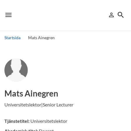
menu
search
person_outline
Meny
Logga in
Sök
Startsida
Mats Ainegren
Sök
Andra söktjänster
Detta är vår testmiljö - endast testdata
Mats Ainegren
Universitetslektor|Senior Lecturer
Tjänstetitel:
Universitetslektor
Akademisk titel:
Docent