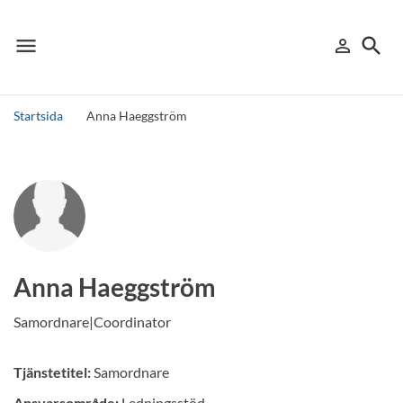
menu
search
person_outline
Meny
Logga in
Sök
Startsida
Anna Haeggström
Sök
Andra söktjänster
Detta är vår testmiljö - endast testdata
Anna Haeggström
Samordnare|Coordinator
Tjänstetitel:
Samordnare
Ansvarsområde:
Ledningsstöd