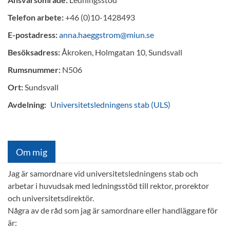
Telefon arbete:
+46 (0)10-1428493
E-postadress:
anna.haeggstrom@miun.se
Besöksadress:
Åkroken, Holmgatan 10, Sundsvall
Rumsnummer:
N506
Ort:
Sundsvall
Avdelning:
Universitetsledningens stab (ULS)
Om mig
Jag är samordnare vid universitetsledningens stab och
arbetar i huvudsak med ledningsstöd till rektor, prorektor
och universitetsdirektör.
Några av de råd som jag är samordnare eller handläggare för
är: