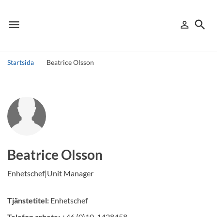
menu
search
person_outline
Meny
Logga in
Sök
Startsida
Beatrice Olsson
Sök
Andra söktjänster
Detta är vår testmiljö - endast testdata
Beatrice Olsson
Enhetschef|Unit Manager
Tjänstetitel:
Enhetschef
Telefon arbete:
+46 (0)10-1428458