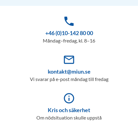
phone
+46 (0)10-142 80 00
Måndag–fredag, kl. 8–16
mail_outline
kontakt@miun.se
Vi svarar på e-post måndag till fredag
info_outline
Kris och säkerhet
Om nödsituation skulle uppstå