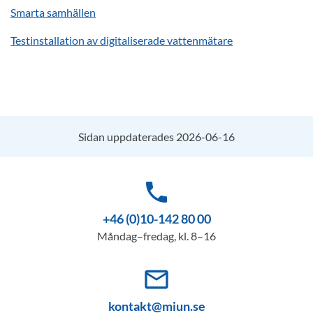
Smarta samhällen
Testinstallation av digitaliserade vattenmätare
Sidan uppdaterades 2026-06-16
phone
+46 (0)10-142 80 00
Måndag–fredag, kl. 8–16
mail_outline
kontakt@miun.se