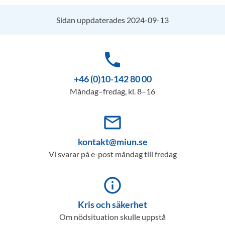
Sidan uppdaterades 2024-09-13
phone
+46 (0)10-142 80 00
Måndag–fredag, kl. 8–16
mail_outline
kontakt@miun.se
Vi svarar på e-post måndag till fredag
info_outline
Kris och säkerhet
Om nödsituation skulle uppstå