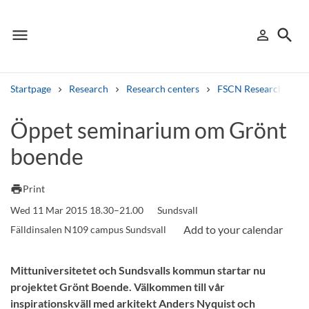
menu
search
person_outline
Menu
Sign in
Searc
Startpage
Research
Research centers
FSCN Research Cent
Search
Öppet seminarium om Grönt
boende
Other search services
Find courses ans programmes
print
Print
Wed 11 Mar 2015 18.30–21.00
Sundsvall
Search syllabus
Fälldinsalen N109 campus Sundsvall
Search welcomeletters
Mittuniversitetet och Sundsvalls kommun startar nu
Library search tool
projektet Grönt Boende. Välkommen till vår
inspirationskväll med arkitekt Anders Nyquist och