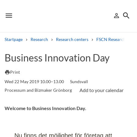
menu
search
person_outline
Menu
Sign in
Searc
Startpage
Research
Research centers
FSCN Research Cent
Search
Business Innovation Day
Other search services
print
Print
Find courses ans programmes
Wed 22 May 2019 10.00–13.00
Sundsvall
Processum and Bizmaker Grönborg
Search syllabus
Welcome to Business Innovation Day.
Search welcomeletters
Library search tool
Nu finns det möjlighet för företag att