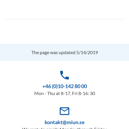
The page was updated 5/14/2019
phone
+46 (0)10-142 80 00
Mon - Thu at 8-17, Fri 8-16: 30
mail_outline
kontakt@miun.se