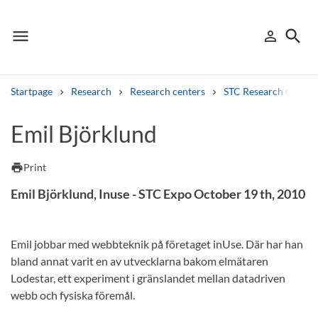
menu
search
person_outline
Menu
Sign in
Searc
Startpage
Research
Research centers
STC Research Centre
Search
Emil Björklund
Other search services
print
Print
Find courses ans programmes
Emil Björklund, Inuse -
STC Expo October 19 th, 2010
Search syllabus
Emil jobbar med webbteknik på företaget inUse. Där har han
Search welcomeletters
bland annat varit en av utvecklarna bakom elmätaren
Lodestar, ett experiment i gränslandet mellan datadriven
Library search tool
webb och fysiska föremål.