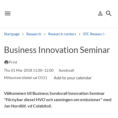
menu
search
person_outline
Menu
Sign in
Searc
Startpage
Research
Research centers
STC Research Centre
Search
Business Innovation Seminar
Other search services
print
Print
Find courses ans programmes
Thu 01 Mar 2018 11.00–12.00
Sundsvall
Mittuniversitetet sal O111
Search syllabus
Välkommen till Business Sundsvall Innovation Seminar
Search welcomeletters
"Förnybar diesel HVO och sanningen om emissioner" med
Library search tool
Jan Nordlöf, vd Colabitoil.