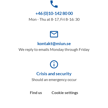
phone
+46 (0)10-142 80 00
Mon - Thu at 8-17, Fri 8-16: 30
mail_outline
kontakt@miun.se
We reply to emails Monday through Friday
info_outline
Crisis and security
Should an emergency occur
Find us
Cookie settings