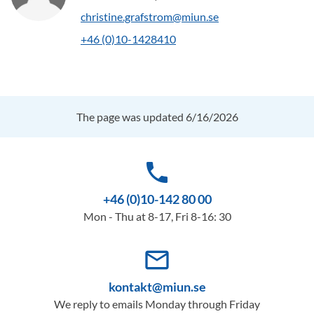
christine.grafstrom@miun.se
+46 (0)10-1428410
The page was updated 6/16/2026
phone
+46 (0)10-142 80 00
Mon - Thu at 8-17, Fri 8-16: 30
mail_outline
kontakt@miun.se
We reply to emails Monday through Friday