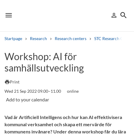
menu
search
person_outline
Menu
Sign in
Searc
Startpage
Research
Research centers
STC Research Centre
Search
Workshop: AI för
samhällsutveckling
Other search services
Find courses ans programmes
print
Print
Wed 21 Sep 2022 09.00–11.00
online
Search syllabus
Search welcomeletters
Vad är Artificiell Intelligens och hur kan AI effektivisera
Library search tool
kommunal verksamhet och skapa ett mervärde för
kommunens invånare? Under denna workshop får du lära