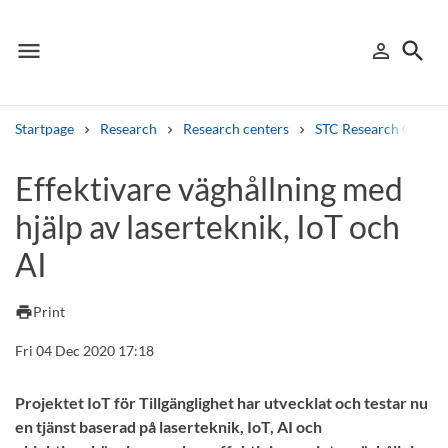
menu
search
person_outline
Menu
Sign in
Searc
Startpage
Research
Research centers
STC Research Centre
Search
Effektivare väghållning med
hjälp av laserteknik, IoT och
Other search services
AI
Find courses ans programmes
Search syllabus
print
Print
Fri 04 Dec 2020 17:18
Search welcomeletters
Library search tool
Projektet IoT för Tillgänglighet har utvecklat och testar nu
en tjänst baserad på laserteknik, IoT, AI och