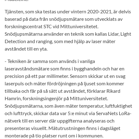
Tjänsten, som ska testas under vintern 2020-2021, är delvis
baserad på data från snödjupsmätare som utvecklats av
forskningscentrat STC vid Mittuniversitetet.
Snödjupsmätarna använder en teknik som kallas Lidar, Light
Detection and ranging, som med hjälp av laser mäter
avståndet till en yta.
- Tekniken är samma som används i vanliga
laseravståndsmätare som finns i bygghandeln och har en
precision på ett par millimeter. Sensorn skickar ut en svag
laserpuls och mäter fördröjningen på ljuset som kommer
tillbaka och får på så sätt ut avståndet, förklarar Rikard
Hamrin, forskningsingenjör på Mittuniversitetet.
Snödjupsmätarna, som även mäter temperatur, luftfuktighet
och lufttryck, skickar data var 5:e minut via ServaNets LoRa-
nätverk till en server där uppgifterna analyseras och
presenteras visuellt. Mätutrustningen finns i dagsläget
monterade på tio platser runt om i kommunen.