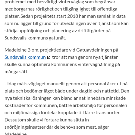
problemet med besvärligt vinterväglag som begränsar
medborgarnas rörlighet och tillgänglighet till offentliga
platser. Sedan projektets start 2018 har man samlat in data
som nu ligger till grund för utvecklingen av en tjänst som kan
stödja uppföljning och planering av driftåtgärder på
Sundsvalls kommuns gatunät.
Madeleine Blom, projektledare vid Gatuavdelningen på
Sundsvalls kommun
tror att man genom nya tjänster
skulle kunna optimera kommunens vinterväghållning på
många sätt.
- Idag mäts väglaget manuellt genom att personal åker ut på
plats och bedömer läget både under dagtid och nattetid. Den
nya tekniska lösningen kan bland annat innebära minskade
kostnader för kommunen, bättre arbetsmiljö för personalen
och miljömässiga fördelar kopplade till färre transporter.
Dessutom skulle vi fortare kunna sätta in
snöröjningsinsatser där de behövs som mest, säger
Madeleine.