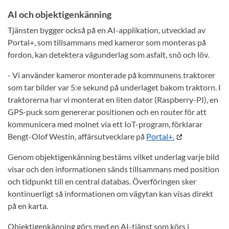
AI och objektigenkänning
Tjänsten bygger också på en AI-applikation, utvecklad av
Portal+, som tillsammans med kameror som monteras på
fordon, kan detektera vägunderlag som asfalt, snö och löv.
- Vi använder kameror monterade på kommunens traktorer
som tar bilder var 5:e sekund på underlaget bakom traktorn. I
traktorerna har vi monterat en liten dator (Raspberry-PI), en
GPS-puck som genererar positionen och en router för att
kommunicera med molnet via ett IoT-program, förklarar
Bengt-Olof Westin, affärsutvecklare på
Portal+.
Genom objektigenkänning bestäms vilket underlag varje bild
visar och den informationen sänds tillsammans med position
och tidpunkt till en central databas. Överföringen sker
kontinuerligt så informationen om vägytan kan visas direkt
på en karta.
Objektigenkänning görs med en AI-tjänst som körs i