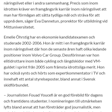
näringslivet eller i andra sammanhang. Precis som inom
idrotten kräver en framgångsrik karriär inom näringslivet att
man har förmågan att sätta tydliga mål och sträva för att
uppnå dem, säger Eva Dannetun, prorektor för utbildning vid
Mittuniversitetet.
Emelie Öhrstig har en ekonomie kandidatexamen och
studerade 2002-2006. Hon är mitt i en framgångsrik karriär
inom näringslivet där hon de senaste åren haft olika ledande
positioner inom Volvo Car Group. Dessförinnan var hon
elitidrottare inom både cykling och längdskidor med VM-
guldet i sprint från 2005 som främsta idrottsliga merit. Hon
har också synts och hörts som expertkommentator i TV och
innehaft ett antal styrelseposter, bland annat i Svensk
skidförbundet.
– Journalisten Fouad Youcefi är en god förebild för dagens
och framtidens studenter. I nomineringen till utmärkelsen
lyfts bland annat att han företräder god journalistik, men