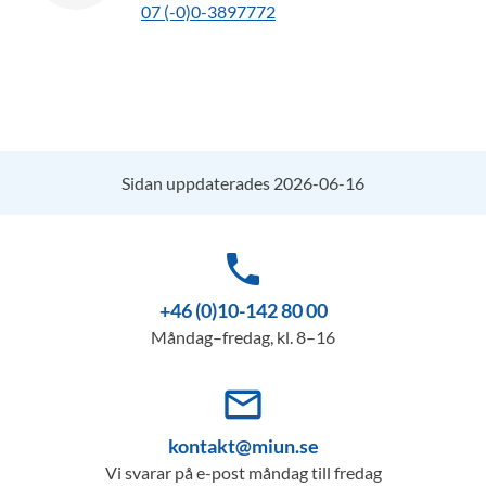
07 (-0)0-3897772
Sidan uppdaterades 2026-06-16
phone
+46 (0)10-142 80 00
Måndag–fredag, kl. 8–16
mail_outline
kontakt@miun.se
Vi svarar på e-post måndag till fredag