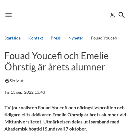
menu
search
person_outline
Meny
Logga in
Sök
Startsida
Kontakt
Press
Nyheter
Fouad Youcefi och Eme
Sök
Fouad Youcefi och Emelie
Andra söktjänster
Öhrstig är årets alumner
Detta är vår testmiljö - endast testdata
print
Skriv ut
Tis 13 sep. 2022 13:43
TV-journalisten Fouad Youcefi och näringslivsprofilen och
tidigare elitskidåkaren Emelie Öhrstig är årets alumner vid
Mittuniversitetet. Utmärkelsen delas ut i samband med
Akademisk högtid i Sundsvall 7 oktober.