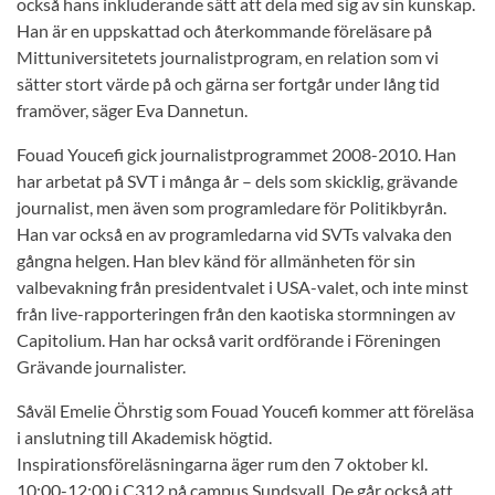
också hans inkluderande sätt att dela med sig av sin kunskap.
Han är en uppskattad och återkommande föreläsare på
Mittuniversitetets journalistprogram, en relation som vi
sätter stort värde på och gärna ser fortgår under lång tid
framöver, säger Eva Dannetun.
Fouad Youcefi gick journalistprogrammet 2008-2010. Han
har arbetat på SVT i många år – dels som skicklig, grävande
journalist, men även som programledare för Politikbyrån.
Han var också en av programledarna vid SVTs valvaka den
gångna helgen. Han blev känd för allmänheten för sin
valbevakning från presidentvalet i USA-valet, och inte minst
från live-rapporteringen från den kaotiska stormningen av
Capitolium. Han har också varit ordförande i Föreningen
Grävande journalister.
Såväl Emelie Öhrstig som Fouad Youcefi kommer att föreläsa
i anslutning till Akademisk högtid.
Inspirationsföreläsningarna äger rum den 7 oktober kl.
10:00-12:00 i C312 på campus Sundsvall. De går också att