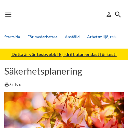
menu
search
person_outline
Meny
Logga in
Sök
Startsida
För medarbetare
Anställd
Arbetsmiljö, rehabilite
Sök
Detta är vår testwebb! Ej i drift utan endast för test!
Andra söktjänster
Detta är vår testmiljö - endast testdata
Säkerhetsplanering
print
Skriv ut