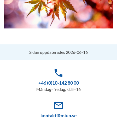
Sidan uppdaterades 2026-06-16
phone
+46 (0)10-142 80 00
Måndag–fredag, kl. 8–16
mail_outline
kontakt@miun.se