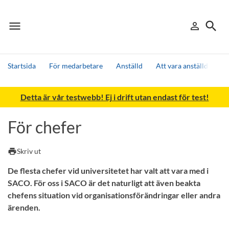
menu
search
person_outline
Meny
Logga in
Sök
Startsida
För medarbetare
Anställd
Att vara anställd
Fa
Sök
Detta är vår testwebb! Ej i drift utan endast för test!
Andra söktjänster
Detta är vår testmiljö - endast testdata
För chefer
print
Skriv ut
De flesta chefer vid universitetet har valt att vara med i
SACO. För oss i SACO är det naturligt att även beakta
chefens situation vid organisationsförändringar eller andra
ärenden.