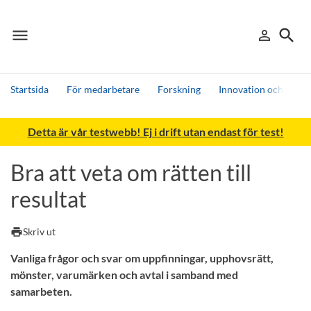
menu
search
person_outline
Meny
Logga in
Sök
Startsida
För medarbetare
Forskning
Innovation och nytti
Sök
Detta är vår testwebb! Ej i drift utan endast för test!
Andra söktjänster
Detta är vår testmiljö - endast testdata
Bra att veta om rätten till
resultat
print
Skriv ut
Vanliga frågor och svar om uppfinningar, upphovsrätt,
mönster, varumärken och avtal i samband med
samarbeten.