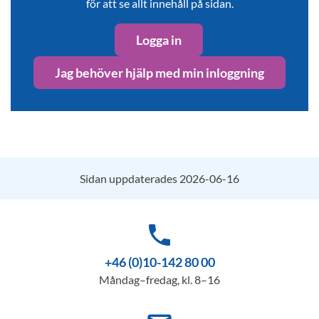
för att se allt innehåll på sidan.
Logga in
Jag behöver hjälp med min inloggning
Sidan uppdaterades 2026-06-16
phone
+46 (0)10-142 80 00
Måndag–fredag, kl. 8–16