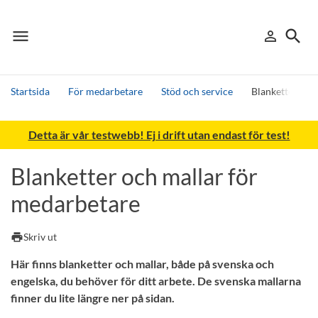
menu
search
person_outline
Meny
Logga in
Sök
Startsida
För medarbetare
Stöd och service
Blanketter och
Sök
Detta är vår testwebb! Ej i drift utan endast för test!
Andra söktjänster
Detta är vår testmiljö - endast testdata
Blanketter och mallar för
medarbetare
print
Skriv ut
Här finns blanketter och mallar, både på svenska och
engelska, du behöver för ditt arbete. De svenska mallarna
finner du lite längre ner på sidan.