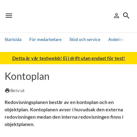
menu
search
person_outline
Meny
Logga in
Sök
Startsida
För medarbetare
Stöd och service
Avdelningen fö
Sök
Detta är vår testwebb! Ej i drift utan endast för test!
Andra söktjänster
Detta är vår testmiljö - endast testdata
Kontoplan
print
Skriv ut
Redovisningsplanen består av en kontoplan och en
objektplan. Kontoplanen avser i huvudsak den externa
redovisningen medan den interna redovisningen finns i
objektplanen.