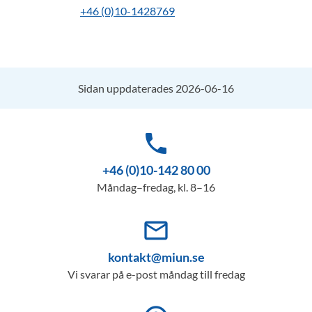
+46 (0)10-1428769
Sidan uppdaterades 2026-06-16
phone
+46 (0)10-142 80 00
Måndag–fredag, kl. 8–16
mail_outline
kontakt@miun.se
Vi svarar på e-post måndag till fredag