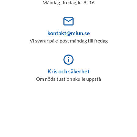
Måndag–fredag, kl. 8–16
mail_outline
kontakt@miun.se
Vi svarar på e-post måndag till fredag
info_outline
Kris och säkerhet
Om nödsituation skulle uppstå