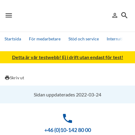
menu
search
person_outline
Meny
Logga in
Sök
Startsida
För medarbetare
Stöd och service
Internationalis
Sök
Detta är vår testwebb! Ej i drift utan endast för test!
Andra söktjänster
Detta är vår testmiljö - endast testdata
print
Skriv ut
Sidan uppdaterades 2022-03-24
phone
+46 (0)10-142 80 00