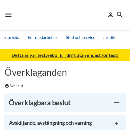
menu
search
person_outline
Meny
Logga in
Sök
Startsida
För medarbetare
Stöd och service
Juridik
Kla
Sök
Detta är vår testwebb! Ej i drift utan endast för test!
Andra söktjänster
Detta är vår testmiljö - endast testdata
Överklaganden
print
Skriv ut
Överklagbara beslut
Avskiljande, avstängning och varning