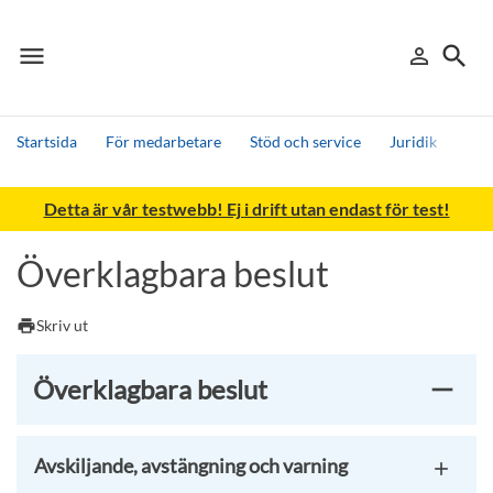
menu
search
person_outline
Meny
Logga in
Sök
Startsida
För medarbetare
Stöd och service
Juridik
Kla
Sök
Detta är vår testwebb! Ej i drift utan endast för test!
Andra söktjänster
Detta är vår testmiljö - endast testdata
Överklagbara beslut
print
Skriv ut
Överklagbara beslut
Avskiljande, avstängning och varning