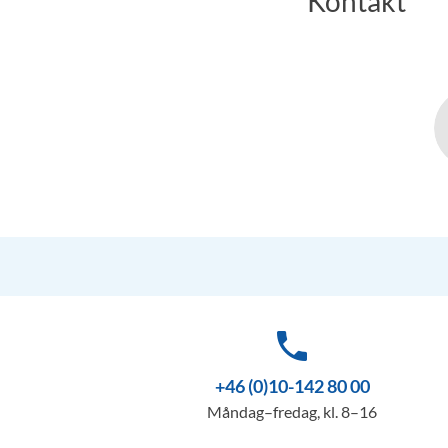
Kontakt
phone
+46 (0)10-142 80 00
Måndag–fredag, kl. 8–16