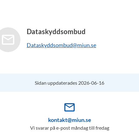
Dataskyddsombud
Dataskyddsombud@miun.se
Sidan uppdaterades 2026-06-16
mail_outline
kontakt@miun.se
Vi svarar på e-post måndag till fredag