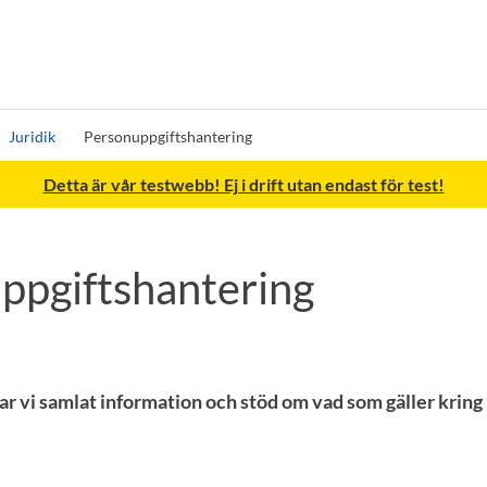
Juridik
Personuppgiftshantering
Detta är vår testwebb! Ej i drift utan endast för test!
ppgiftshantering
har vi samlat information och stöd om vad som gäller kring