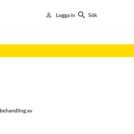
search
person_outline
Logga in
Sök
 behandling av