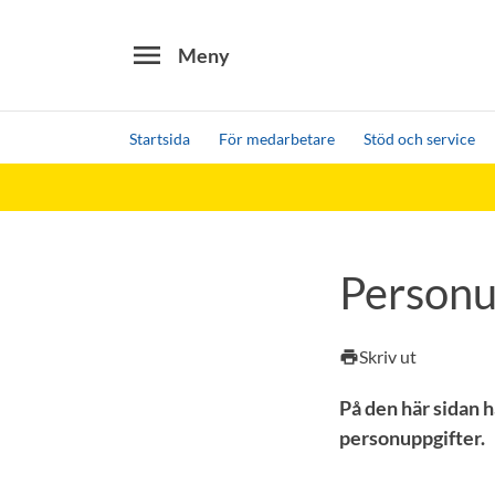
menu
Meny
Startsida
För medarbetare
Stöd och service
Sök
Andra söktjänster
Detta är vår testmiljö - endast testdata
Personu
Skriv ut
print
På den här sidan 
personuppgifter.