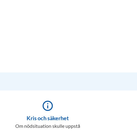
info_outline
Kris och säkerhet
Om nödsituation skulle uppstå