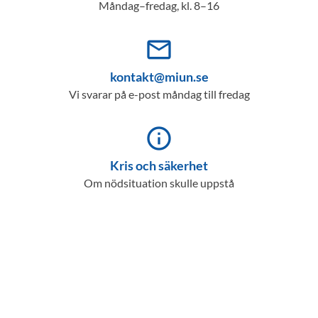
Måndag–fredag, kl. 8–16
mail_outline
kontakt@miun.se
Vi svarar på e-post måndag till fredag
info_outline
Kris och säkerhet
Om nödsituation skulle uppstå