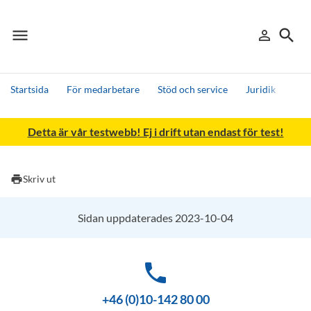
menu
search
person_outline
Meny
Logga in
Sök
Startsida
För medarbetare
Stöd och service
Juridik
Per
Sök
Detta är vår testwebb! Ej i drift utan endast för test!
Andra söktjänster
Detta är vår testmiljö - endast testdata
print
Skriv ut
Sidan uppdaterades 2023-10-04
phone
+46 (0)10-142 80 00