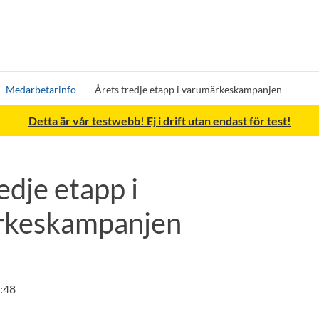
Medarbetarinfo
Årets tredje etapp i varumärkeskampanjen
Detta är vår testwebb! Ej i drift utan endast för test!
edje etapp i
rkeskampanjen
:48