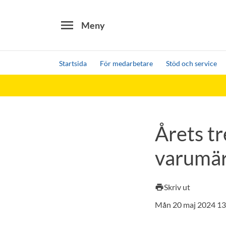
menu
Meny
Startsida
För medarbetare
Stöd och service
Sök
Andra söktjänster
Detta är vår testmiljö - endast testdata
Årets tr
varumä
Skriv ut
print
Mån 20 maj 2024 13