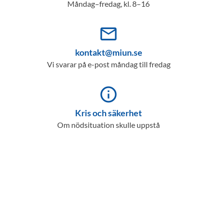
Måndag–fredag, kl. 8–16
mail_outline
kontakt@miun.se
Vi svarar på e-post måndag till fredag
info_outline
Kris och säkerhet
Om nödsituation skulle uppstå