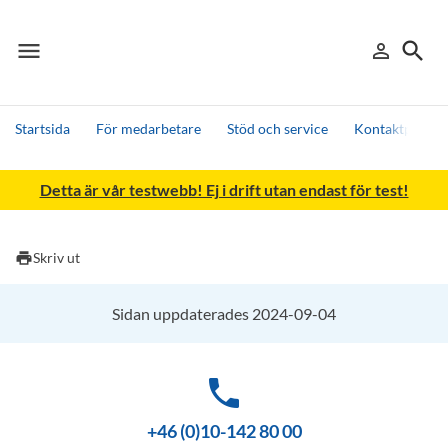
menu
search
person_outline
Meny
Logga in
Sök
Startsida
För medarbetare
Stöd och service
Kontaktperson
Sök
Detta är vår testwebb! Ej i drift utan endast för test!
Andra söktjänster
Detta är vår testmiljö - endast testdata
print
Skriv ut
Sidan uppdaterades 2024-09-04
phone
+46 (0)10-142 80 00